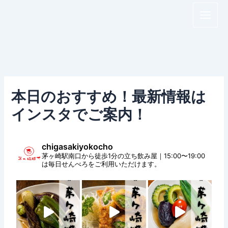
内
Main
容
Men
を
ス
キ
ッ
プ
本日のおすすめ！最新情報は
インスタでご案内！
chigasakiyokocho
茅ヶ崎駅南口から徒歩1分の立ち飲み屋｜15:00〜19:00
は毎日せんべろをご利用いただけます。